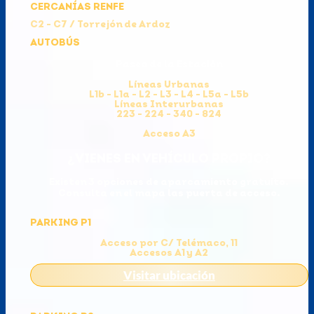
CERCANÍAS RENFE
C2 - C7 / Torrejón de Ardoz
AUTOBÚS
Paseo de la Estación
Líneas Urbanas
L1b - L1a - L2 - L3 - L4 - L5a - L5b
Líneas Interurbanas
223 - 224 - 340 - 824
Acceso A3
¿VIENES EN VEHÍCULO PROPIO?
Existen 3 opciones de aparcamiento gratuito.
Consulta en el mapa las puerta de acceso.
PARKING P1
Acceso por C/ Telémaco, 11
Accesos A1 y A2
Visitar ubicación